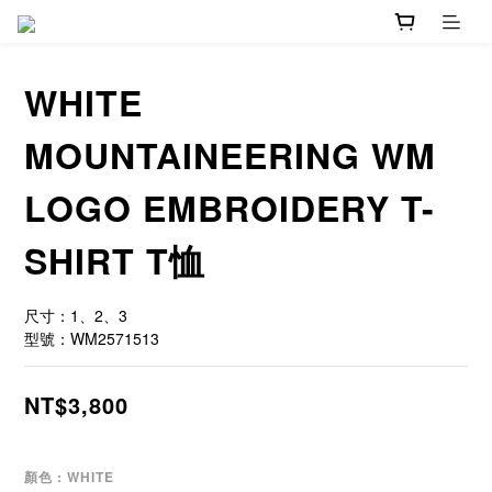
WHITE
MOUNTAINEERING WM
LOGO EMBROIDERY T-
SHIRT T恤
尺寸：1、2、3
型號：WM2571513
NT$3,800
顏色
: WHITE