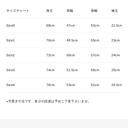
サイズチャート
身丈
肩幅
身幅
袖丈
Size0
68cm
47cm
53cm
21.5cm
Size1
70cm
48.5cm
55cm
23cm
Size2
72cm
50cm
57cm
24cm
Size3
74cm
51.5cm
59cm
25cm
Size4
76cm
53cm
61cm
26.5cm
※平置き寸法です。多少の誤差は予めご了承下さいませ。