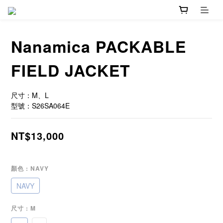
Nanamica PACKABLE
FIELD JACKET
尺寸：M、L
型號：S26SA064E
NT$13,000
顏色
: NAVY
NAVY
尺寸
: M