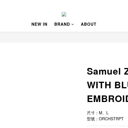
NEW IN
BRAND
ABOUT
Samuel 
WITH B
EMBROI
尺寸：M、L
型號：ORCHSTRPT