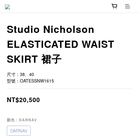
Studio Nicholson
ELASTICATED WAIST
SKIRT 裙子
尺寸：38、40
型號：OATESSNW1615
NT$20,500
顏色
: DARNAV
DARNAV