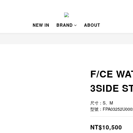
NEW IN
BRAND
ABOUT
F/CE W
3SIDE S
尺寸：S、M
型號：FPA03252U000
NT$10,500