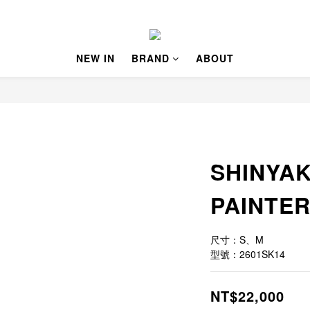
NEW IN
BRAND
ABOUT
SHINYA
PAINTE
尺寸：S、M
型號：2601SK14
NT$22,000