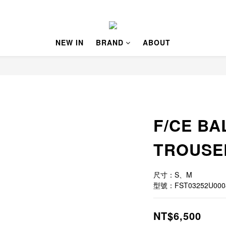
NEW IN
BRAND
ABOUT
F/CE B
TROUS
尺寸：S、M
型號：FST03252U000
NT$6,500