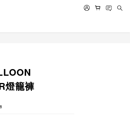
ALLOON
ER燈籠褲
8