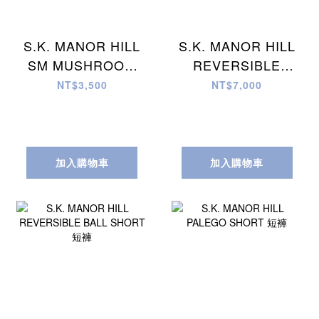
S.K. MANOR HILL
S.K. MANOR HILL
SM MUSHROOM
REVERSIBLE
KYCHN/NCKLC 項
BALL SHORT 短褲
NT$3,500
NT$7,000
鍊
加入購物車
加入購物車