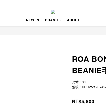
NEW IN
BRAND
ABOUT
ROA BO
BEANIE
尺寸：00
型號：RBUW2123YA2
NT$5,800