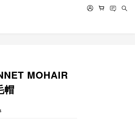
NNET MOHAIR
毛帽
4