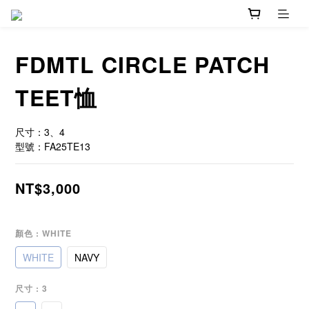
FDMTL CIRCLE PATCH
TEET恤
尺寸：3、4
型號：FA25TE13
NT$3,000
顏色
: WHITE
WHITE
NAVY
尺寸
: 3