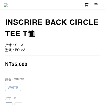
INSCRIRE BACK CIRCLE
TEE T恤
尺寸：S、M
型號：BC98A
NT$5,000
顏色
: WHITE
WHITE
尺寸
: S