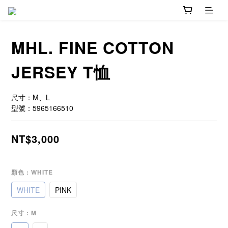
MHL. FINE COTTON
JERSEY T恤
尺寸：M、L
型號：5965166510
NT$3,000
顏色
: WHITE
WHITE
PINK
尺寸
: M