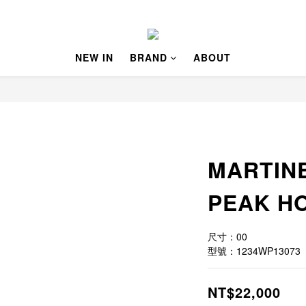
NEW IN
BRAND
ABOUT
MARTIN
PEAK H
尺寸：00
型號：1234WP13073
NT$22,000