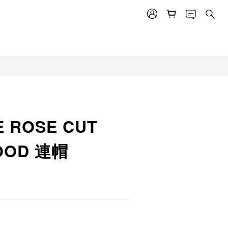
E ROSE CUT
OOD 連帽