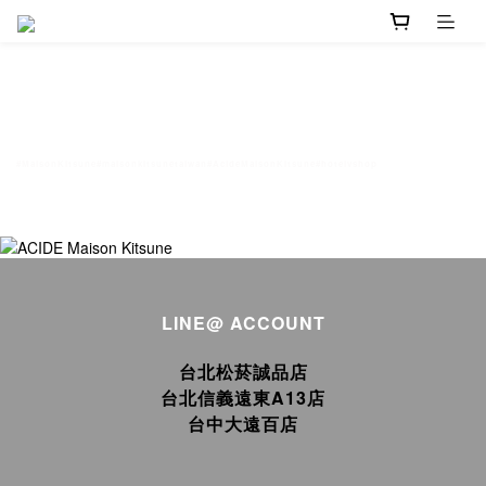
#MaisonKitsune#maisonkitsunetaiwan#AcideMaisonKitsune#hotelvshop
LINE@ ACCOUNT
台北松菸誠品店
台北信義遠東A13店
台中大遠百店