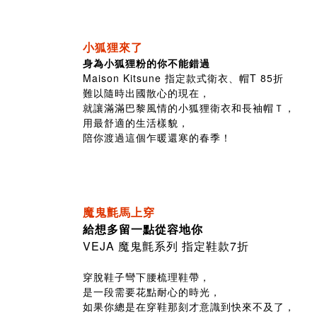
小狐狸來了
身為小狐狸粉的你不能錯過
Maison Kitsune 指定款式衛衣、帽T 85折
難以隨時出國散心的現在，
就讓滿滿巴黎風情的小狐狸衛衣和長袖帽Ｔ，
用最舒適的生活樣貌，
陪你渡過這個乍暖還寒的春季！
魔鬼氈馬上穿
給想多留一點從容地你
VEJA 魔鬼氈系列 指定鞋款7折
穿脫鞋子彎下腰梳理鞋帶，
是一段需要花點耐心的時光，
如果你總是在穿鞋那刻才意識到快來不及了，