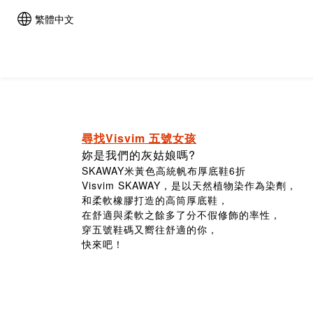
繁體中文
尋找Visvim 五號女孩
妳是我們的灰姑娘嗎?
SKAWAY米黃色高統帆布厚底鞋6折
Visvim SKAWAY，是以天然植物染作為染劑，
和柔軟橡膠打造的高筒厚底鞋，
在舒適與柔軟之餘多了分不假修飾的率性，
穿五號鞋碼又嚮往舒適的你，
快來吧！